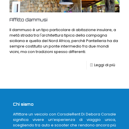
Affitto dammusi
Il dammuso è un tipo particolare di abitazione insulare, a
metà strada tra l'architettura tipica della campagna
siciliana e quella del Nord Africa, perché Pantelleria ha da
sempre costituito un ponte intermedio fra due mondi
vicini, ma con tradizioni spesso differenti.
Leggi di più
Chi siamo
Affittare un veicolo con CorsaleRent Di Debora Corsale
significa vivere un’esperienza di viaggio unica,
scegliendo tra auto e scooter che rendono ancora più